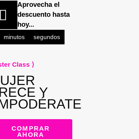
Aprovecha el
descuento hasta
hoy...
minutos
segundos
ter Class ⟩
UJER
RECE Y
MPODÉRATE
COMPRAR
AHORA