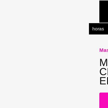
horas
Mas
M
C
E