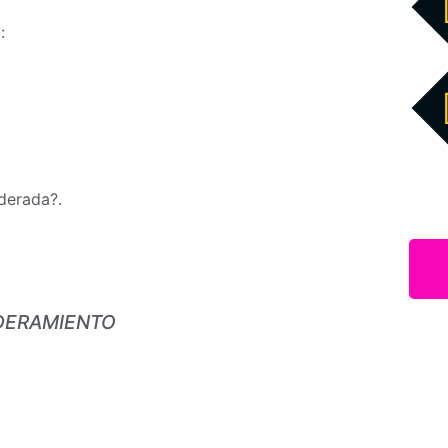
:
derada?.
ODERAMIENTO